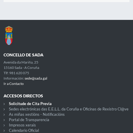
CONCELLO DE SADA
Avenida da Mariña, 25
15160 Sada - A Coruña
Tlf: 981 620 075
Información:
sede@sada.gal
Ir a Contacto
ACCESOS DIRECTOS
Solicitude de Cita Previa
Sedes electrónicas das E.E.L.L. da Coruña e Oficinas de Rexistro Cl@ve
As miñas xestións - Notificacións
Portal de Transparencia
Impresos xerais
Calendario Oficial