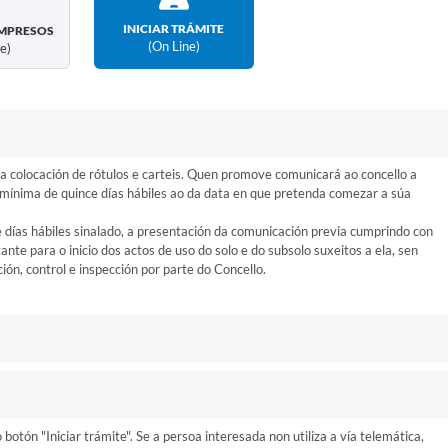
INICIAR TRÁMITE
MPRESOS
(on Line)
ne)
 colocación de rótulos e carteis. Quen promove comunicará ao concello a
n mínima de quince días hábiles ao da data en que pretenda comezar a súa
e días hábiles sinalado, a presentación da comunicación previa cumprindo con
itante para o inicio dos actos de uso do solo e do subsolo suxeitos a ela, sen
ón, control e inspección por parte do Concello.
otón "Iniciar trámite". Se a persoa interesada non utiliza a vía telemática,