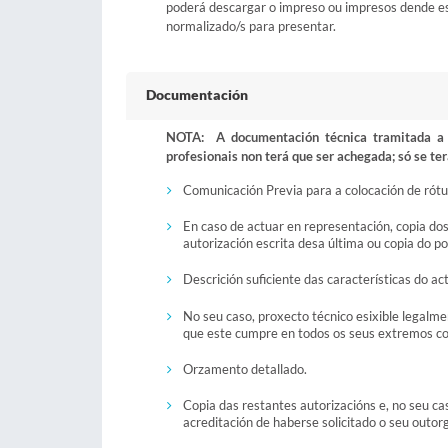
poderá descargar o impreso ou impresos dende esta
normalizado/s para presentar.
Documentación
NOTA: A documentación técnica tramitada a t
profesionais non terá que ser achegada; só se ter
Comunicación Previa para a colocación de rótul
En caso de actuar en representación, copia do
autorización escrita desa última ou copia do p
Descrición suficiente das características do ac
No seu caso, proxecto técnico esixible legalme
que este cumpre en todos os seus extremos coa
Orzamento detallado.
Copia das restantes autorizacións e, no seu ca
acreditación de haberse solicitado o seu outo