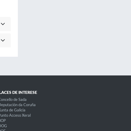
LACES DE INTERESE
oncello de Sada
eputación da Coruña
unta de Galicia
unto Acceso Xeral
BOP
DOG