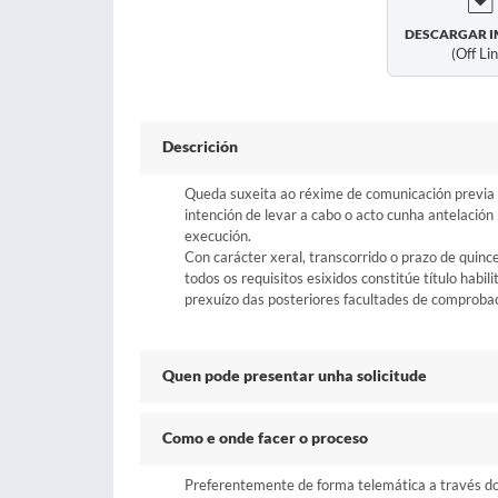
DESCARGAR I
(off Li
Descrición
Queda suxeita ao réxime de comunicación previa a
intención de levar a cabo o acto cunha antelació
execución.
Con carácter xeral, transcorrido o prazo de quinc
todos os requisitos esixidos constitúe título habil
prexuízo das posteriores facultades de comprobaci
Quen pode presentar unha solicitude
Como e onde facer o proceso
Preferentemente de forma telemática a través do b