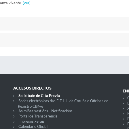
nanza vixente.
(ver)
ACCESOS DIRECTOS
EN
Solicitude de Cita Previa
C
Sedes electrónicas das E.E.L.L. da Coruña e Oficinas de
D
Rexistro Cl@ve
X
As miñas xestións - Notificacións
P
Portal de Transparencia
Impresos xerais
Calendario Oficial