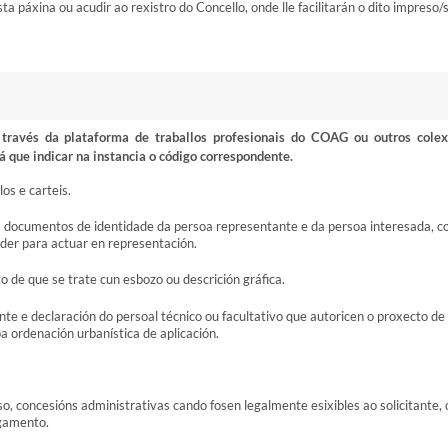
 páxina ou acudir ao rexistro do Concello, onde lle facilitarán o dito impreso/
ravés da plataforma de traballos profesionais do COAG ou outros colex
á que indicar na instancia o código correspondente.
os e carteis.
s documentos de identidade da persoa representante e da persoa interesada, c
oder para actuar en representación.
to de que se trate cun esbozo ou descrición gráfica.
nte e declaración do persoal técnico ou facultativo que autoricen o proxecto de
 ordenación urbanística de aplicación.
so, concesións administrativas cando fosen legalmente esixibles ao solicitante, 
rgamento.